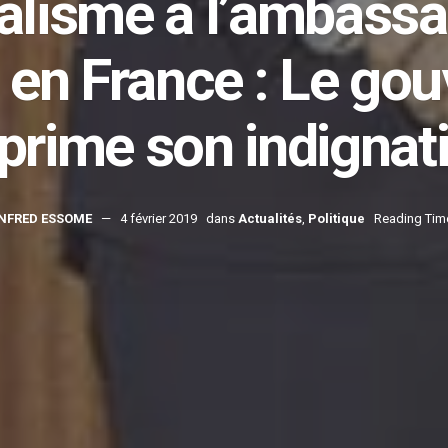
alisme à l’ambassa
en France : Le go
prime son indignat
NFRED ESSOME
4 février 2019
dans
Actualités
,
Politique
Reading Time