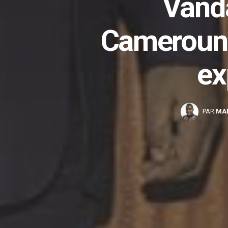
Vand
Cameroun 
ex
PAR
MA