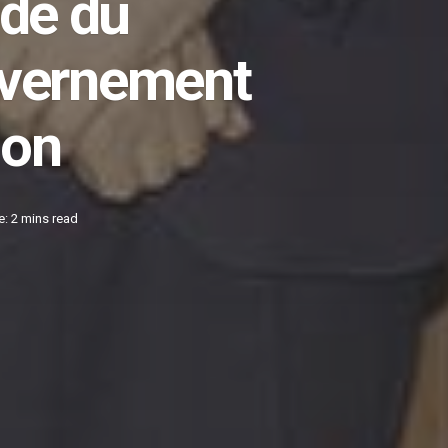
de du
uvernement
ion
: 2 mins read