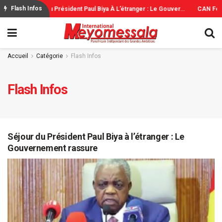
S
Éjour Du Président Paul Biya À L’étranger : Le Gouvernement Rassure
C
AN Féminine 2026: Le Cameroun Au Rendez-Vous Des Quarts De Finale
Flash Infos
Accueil
Catégorie
Flash Infos
Flash Infos
Séjour du Président Paul Biya à l’étranger : Le
Gouvernement rassure