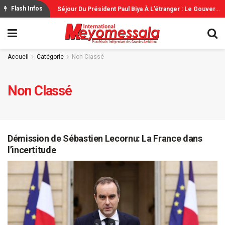
C
Oupe Du Monde: L’Espagne Remporte Sa Deuxième Étoile Face À L’Argentine
S
Éjour Du Président Paul Biya À L’étranger : Le Gouvernement Rassure
Flash Infos
Accueil
Catégorie
Non Classé
Non Classé
Démission de Sébastien Lecornu: La France dans
l’incertitude