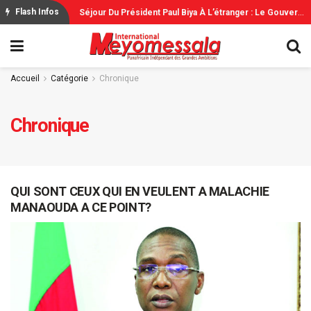
C
Oupe Du Monde: L’Espagne Remporte Sa Deuxième Étoile Face À L’Argentine
S
Éjour Du Président Paul Biya À L’étranger : Le Gouvernement Rassure
Flash Infos
Accueil
Catégorie
Chronique
Chronique
QUI SONT CEUX QUI EN VEULENT A MALACHIE
MANAOUDA A CE POINT?