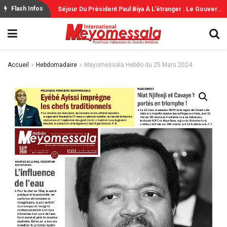
S
Éjour Du Président Paul Biya À L’étranger : Le Gouvernement Rassure
Flash Infos
Accueil
Hebdomadaire
Meyomessala Hebdo du 25 Mars 2024