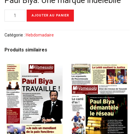
Paul Biya: Une marque indélébile
quantité
AJOUTER AU PANIER
de
Meyomessala
Hebdo
Catégorie :
Hebdomadaire
du
25
Produits similaires
Mars
2024