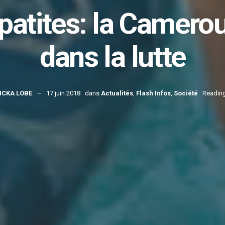
épatites: la Camero
dans la lutte
ICKA LOBE
17 juin 2018
dans
Actualités
,
Flash Infos
,
Société
Reading