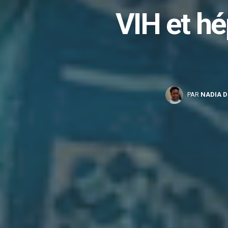
VIH et h
PAR
NADIA D