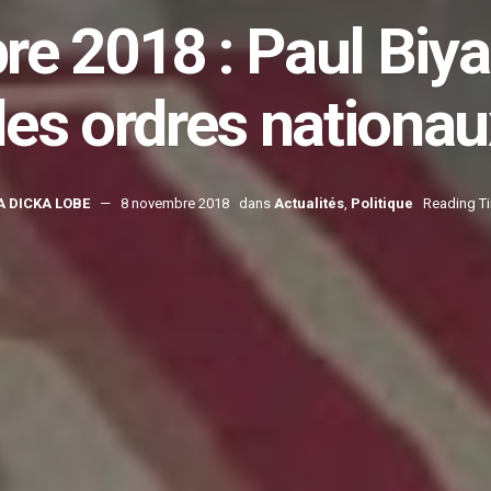
e 2018 : Paul Biya
des ordres nationau
A DICKA LOBE
8 novembre 2018
dans
Actualités
,
Politique
Reading Ti