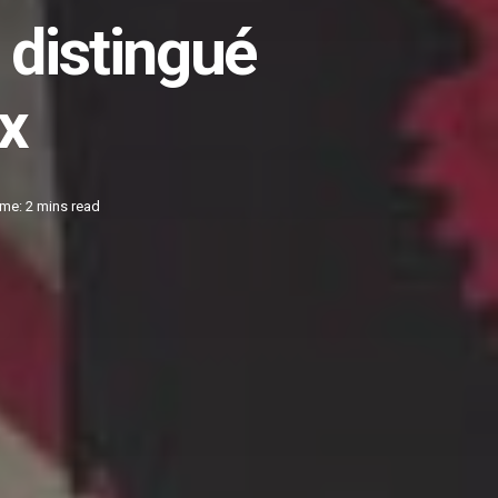
 distingué
x
me: 2 mins read