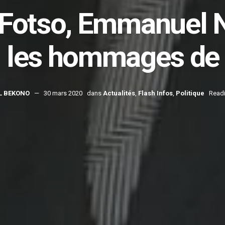
 Fotso, Emmanuel 
: les hommages de 
L BEKONO
30 mars 2020
dans
Actualités
,
Flash Infos
,
Politique
Readi