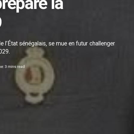
répare la
9
 l’État sénégalais, se mue en futur challenger
029.
e: 3 mins read