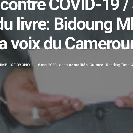
 contre COVID-19 /
u livre: Bidoung M
la voix du Camerou
IMPLICE OYONO
6 mai 2020
dans
Actualités
,
Culture
Reading Time: 