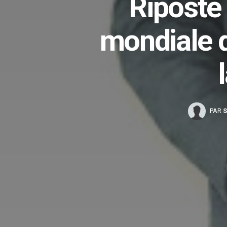
Riposte
mondiale d
PAR
S