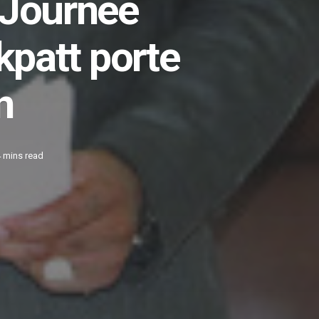
 Journée
kpatt porte
n
4 mins read