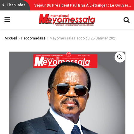
S
Éjour Du Président Paul Biya À L’étranger : Le Gouvernement Rassure
Flash Infos
Accueil
Hebdomadaire
Meyomessala Hebdo du 25 Janvier 2021