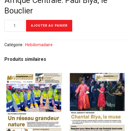
Afrique Centrale: Paul Biya, le
Bouclier
quantité
AJOUTER AU PANIER
de
Meyomessala
Hebdo
Catégorie :
Hebdomadaire
du
25
Produits similaires
Janvier
2021