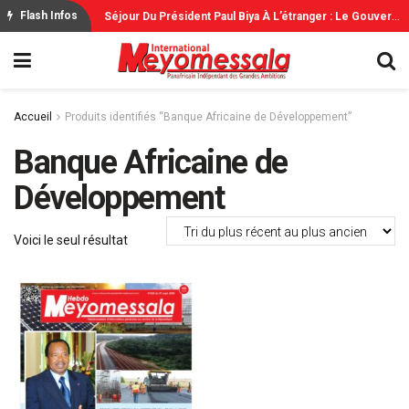
C
Oupe Du Monde: L’Espagne Remporte Sa Deuxième Étoile Face À L’Argentine
S
Éjour Du Président Paul Biya À L’étranger : Le Gouvernement Rassure
Flash Infos
Accueil
Produits identifiés “Banque Africaine de Développement”
Banque Africaine de
Développement
Voici le seul résultat