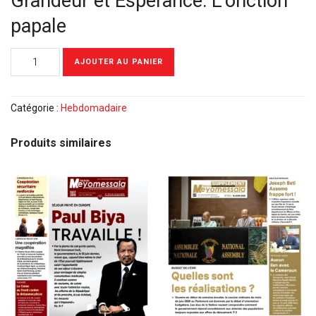
Grandeur et Espérance: L’onction
papale
quantité
AJOUTER AU PANIER
de
Meyomessala
Hebdo
Catégorie :
Hebdomadaire
du
02
Produits similaires
Mars
2026