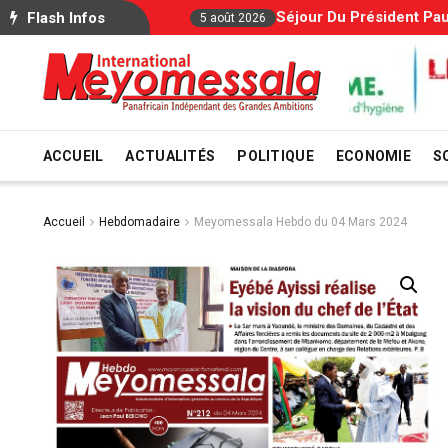
Séjour Du Président Paul Biya À L’étranger : Le Go
Flash Infos
5 août 2026
ACCUEIL
ACTUALITÉS
POLITIQUE
ECONOMIE
S
Accueil
Hebdomadaire
Meyomessala Hebdo du 04 Mars 2024