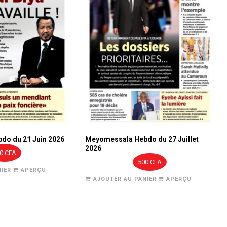
do du 21 Juin 2026
Meyomessala Hebdo du 27 Juillet
2026
00
CFA
500
CFA
IER
APERÇU
AJOUTER AU PANIER
APERÇU