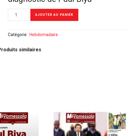
quantité
AJOUTER AU PANIER
de
Meyomessala
Hebdo
Catégorie :
Hebdomadaire
du
04
Produits similaires
Mars
2024