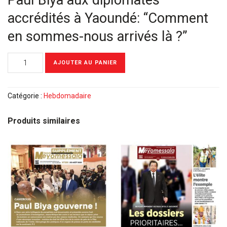
Paul Biya aux diplomates
accrédités à Yaoundé: “Comment
en sommes-nous arrivés là ?”
quantité
AJOUTER AU PANIER
de
Meyomessala
Hebdo
Catégorie :
Hebdomadaire
du
13
Produits similaires
Janvier
2025