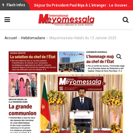
S
Éjour Du Président Paul Biya À L’étranger : Le Gouvernement Rassure
Flash Infos
Accueil
Hebdomadaire
Meyomessala Hebdo du 13 Janvier 2025