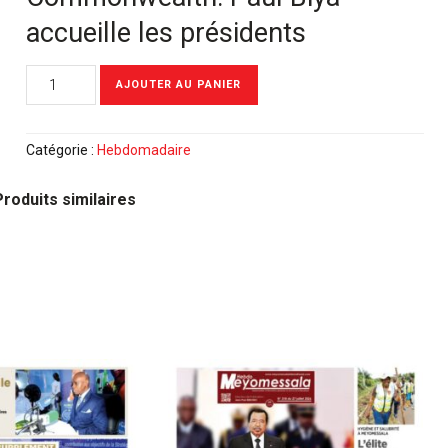
accueille les présidents
quantité
AJOUTER AU PANIER
de
Meyomessala
Hebdo
Catégorie :
Hebdomadaire
du
17
Produits similaires
Juillet
2023