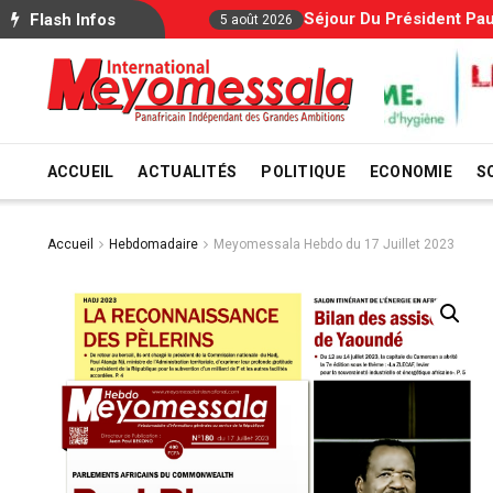
Séjour Du Président Paul Biya À L’étranger : Le Go
Flash Infos
5 août 2026
ACCUEIL
ACTUALITÉS
POLITIQUE
ECONOMIE
S
Accueil
Hebdomadaire
Meyomessala Hebdo du 17 Juillet 2023