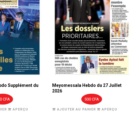
do Supplément du
Meyomessala Hebdo du 27 Juillet
2026
00
CFA
500
CFA
IER
APERÇU
AJOUTER AU PANIER
APERÇU