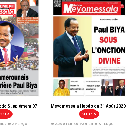
2020
do Supplément 07
Meyomessala Hebdo du 31 Août 2020
00
CFA
500
CFA
IER
APERÇU
AJOUTER AU PANIER
APERÇU