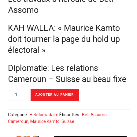
Assomo
KAH WALLA: « Maurice Kamto
doit tourner la page du hold up
électoral »
Diplomatie: Les relations
Cameroun – Suisse au beau fixe
quantité
AJOUTER AU PANIER
de
Meyomessala
Hebdo
Catégorie :
Hebdomadaire
Étiquettes :
Beti Assomo
,
du
Cameroun
,
Maurice Kamto
,
Suisse
18
Mai