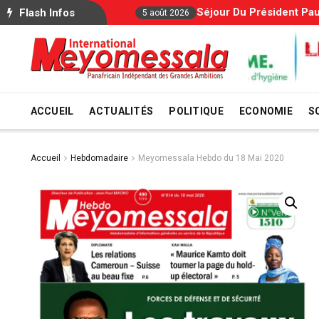
Séjour Du Président Paul Biya À L’étranger : Le Gouverne
Flash Infos
2026
ACCUEIL
ACTUALITÉS
POLITIQUE
ECONOMIE
S
Accueil
Hebdomadaire
Meyomessala Hebdo du 18 Mai 2020