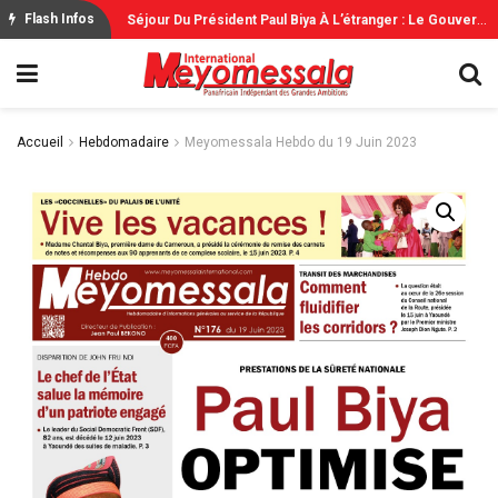
S
Éjour Du Président Paul Biya À L’étranger : Le Gouvernement Rassure
Flash Infos
Accueil
Hebdomadaire
Meyomessala Hebdo du 19 Juin 2023