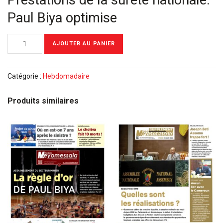
Prestations de la sûreté nationale:
Paul Biya optimise
quantité
AJOUTER AU PANIER
de
Meyomessala
Hebdo
Catégorie :
Hebdomadaire
du
19
Produits similaires
Juin
2023