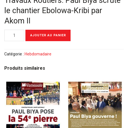
Travaux Routiers: Paul Biya scrute
le chantier Ebolowa-Kribi par
Akom II
quantité
AJOUTER AU PANIER
de
Meyomessala
Hebdo
Catégorie :
Hebdomadaire
du
23
Produits similaires
Novembre
2020