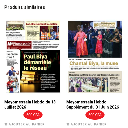
24
Produits similaires
Août
2020
Meyomessala Hebdo du 13
Meyomessala Hebdo
Juillet 2026
Supplément du 01 Juin 2026
500
CFA
500
CFA
AJOUTER AU PANIER
AJOUTER AU PANIER