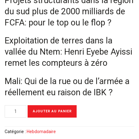
Projets structurants dans la région
du sud plus de 2000 milliards de
FCFA: pour le top ou le flop ?
Exploitation de terres dans la
vallée du Ntem: Henri Eyebe Ayissi
remet les compteurs à zéro
Mali: Qui de la rue ou de l’armée a
réellement eu raison de IBK ?
quantité
AJOUTER AU PANIER
de
Meyomessala
Hebdo
Catégorie :
Hebdomadaire
du