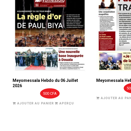
Meyomessala Hebdo du 06 Juillet
Meyomessala Heb
2026
5
500
CFA
AJOUTER AU PAN
AJOUTER AU PANIER
APERÇU