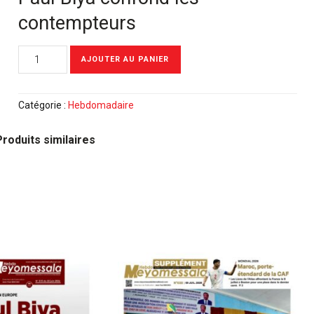
contempteurs
quantité
AJOUTER AU PANIER
de
Meyomessala
Hebdo
Catégorie :
Hebdomadaire
du
24
Produits similaires
Janvier
2022