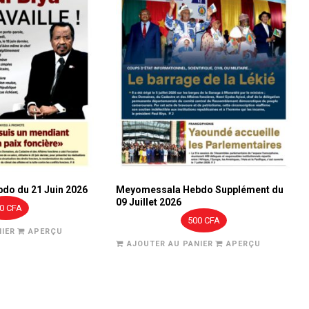
do du 21 Juin 2026
Meyomessala Hebdo Supplément du
09 Juillet 2026
00
CFA
500
CFA
IER
APERÇU
AJOUTER AU PANIER
APERÇU