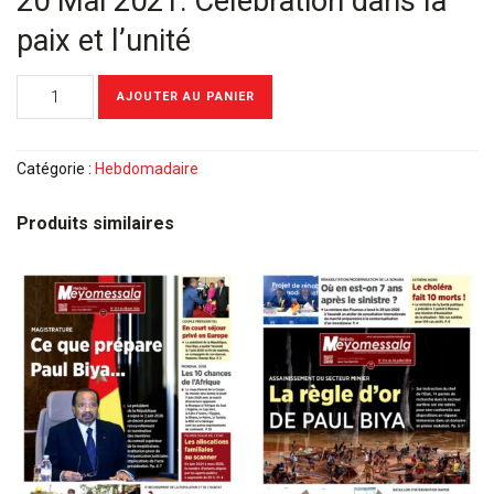
20 Mai 2021: Célébration dans la
paix et l’unité
quantité
AJOUTER AU PANIER
de
Meyomessala
Hebdo
Catégorie :
Hebdomadaire
du
24
Produits similaires
Mai
2021