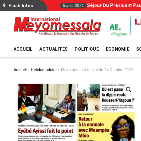
Séjour Du Président Paul Biya À L’étranger : Le 
Flash Infos
5 août 2026
ACCUEIL
ACTUALITÉS
POLITIQUE
ECONOMIE
S
Accueil
Hebdomadaire
Meyomessala Hebdo du 24 Octobre 2022