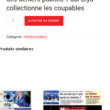
collectionne les coupables
quantité
AJOUTER AU PANIER
de
Meyomessala
Hebdo
Catégorie :
Hebdomadaire
du
24
Produits similaires
Octobre
2022