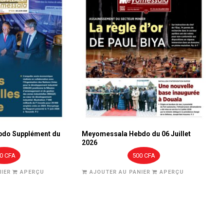
do Supplément du
Meyomessala Hebdo du 06 Juillet
2026
00
CFA
500
CFA
IER
APERÇU
AJOUTER AU PANIER
APERÇU