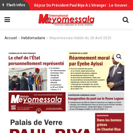
S
Éjour Du Président Paul Biya À L’étranger : Le Gouvernement Rassure
Flash Infos
Accueil
Hebdomadaire
Meyomessala Hebdo du 28 Avril 2025