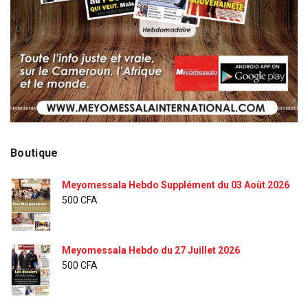
Boutique
Meyomessala Hebdo Supplément du 03 Août 2026
500
CFA
Meyomessala Hebdo du 27 Juillet 2026
500
CFA