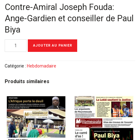
Contre-Amiral Joseph Fouda:
Ange-Gardien et conseiller de Paul
Biya
quantité
AJOUTER AU PANIER
de
Meyomessala
Hebdo
Catégorie :
Hebdomadaire
Numéro
spécial
Produits similaires
du
14
Avril
2021