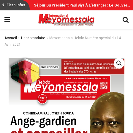
S
Éjour Du Président Paul Biya À L’étranger : Le Gouvernement Rassure
Flash Infos
Accueil
Hebdomadaire
Meyomessala Hebdo Numéro spécial du 14
Avril 2021