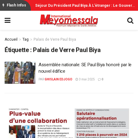
C
Oupe Du Monde: L’Espagne Remporte Sa Deuxième Étoile Face À L’Argentine
S
Éjour Du Président Paul Biya À L’étranger : Le Gouvernement Rassure
Flash Infos
Accueil
Tag
Palais de Verre Paul Biya
Étiquette :
Palais de Verre Paul Biya
Assemblée nationale: SE Paul Biya honoré par le
nouvel édifice
PAR
GHISLAIN EDJOGO
3 mai 2025
0