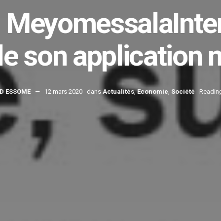
: MeyomessalaInter
le son application 
D ESSOME
12 mars 2020
dans
Actualités
,
Economie
,
Société
Reading