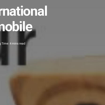
national
mobile
 Time: 4 mins read