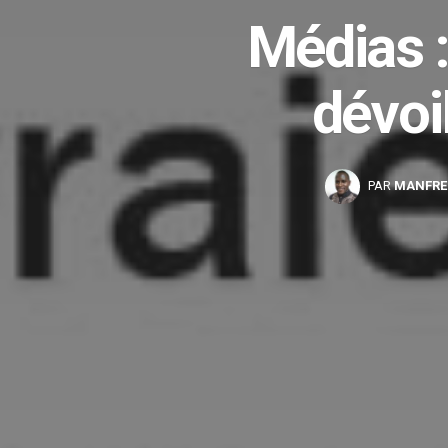
Médias 
dévoi
PAR
MANFRE