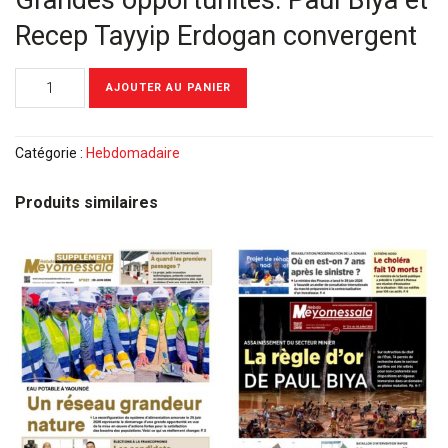
Grandes opportunités: Paul Biya et
Recep Tayyip Erdogan convergent
quantité
AJOUTER AU PANIER
de
Meyomessala
Hebdo
Catégorie :
Hebdomadaire
du
12
Produits similaires
Mai
2025