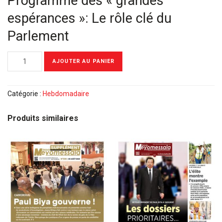
Programme des « grandes
espérances »: Le rôle clé du
Parlement
quantité
AJOUTER AU PANIER
de
Meyomessala
Hebdo
Catégorie :
Hebdomadaire
du
16
Produits similaires
Mars
2026