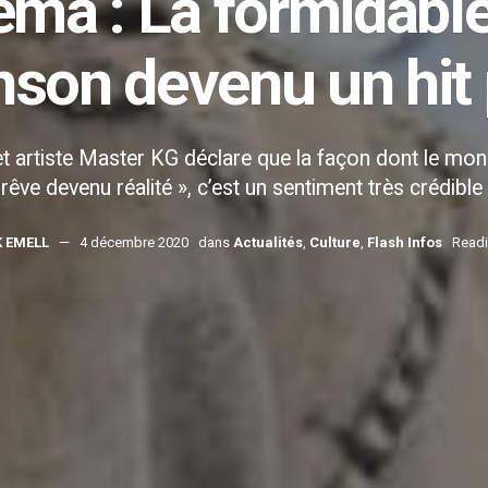
ema : La formidabl
son devenu un hit 
et artiste Master KG déclare que la façon dont le mon
rêve devenu réalité », c’est un sentiment très crédible 
K EMELL
4 décembre 2020
dans
Actualités
,
Culture
,
Flash Infos
Readi