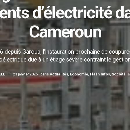
nts d’électricité d
Cameroun
026 depuis Garoua, l’instauration prochaine de coup
lectrique due à un étiage sévère contraint le gestionna
ELL
21 janvier 2026
dans
Actualités
,
Economie
,
Flash Infos
,
Société