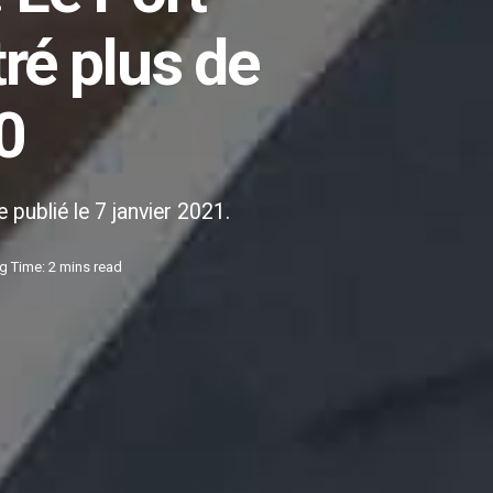
ré plus de
0
 publié le 7 janvier 2021.
g Time: 2 mins read