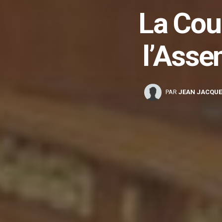
La Cour
l’Asse
PAR
JEAN JACQUE