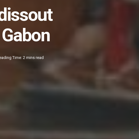
 dissout
u Gabon
eading Time: 2 mins read