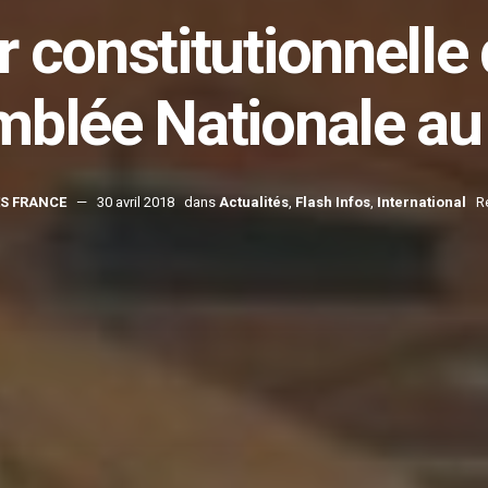
 constitutionnelle
mblée Nationale a
S FRANCE
30 avril 2018
dans
Actualités
,
Flash Infos
,
International
R