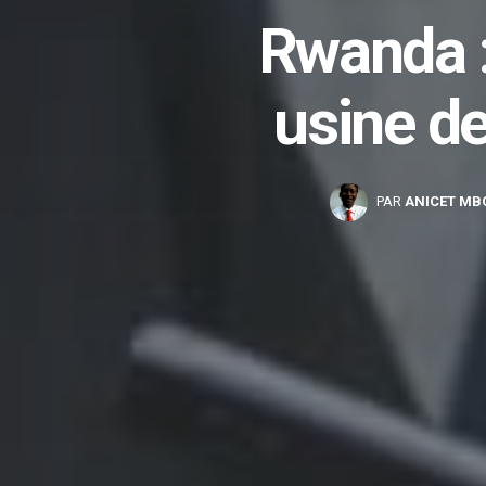
Rwanda 
usine d
PAR
ANICET MB