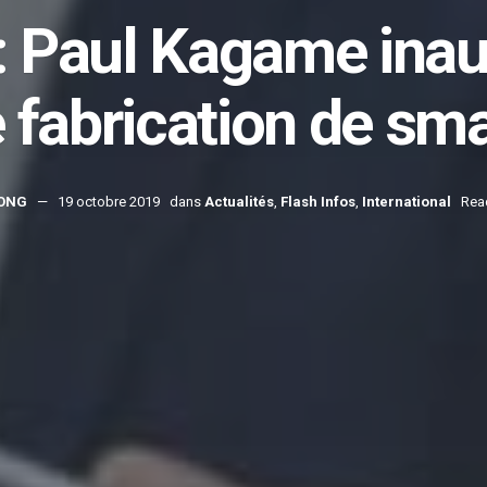
: Paul Kagame inau
e fabrication de sm
ONG
19 octobre 2019
dans
Actualités
,
Flash Infos
,
International
Rea