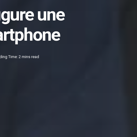
gure une
artphone
ding Time: 2 mins read