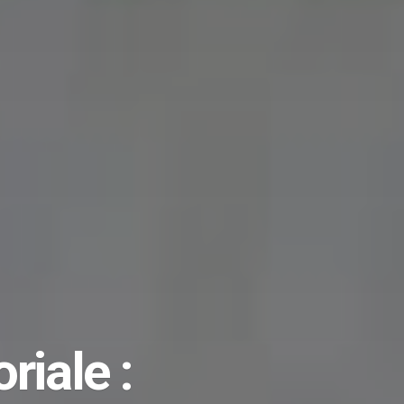
iale :