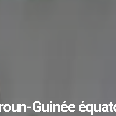
oun-Guinée équator