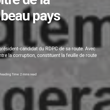
t beau pays
e président-candidat du RDPC de sa route. Avec
ntre la corruption, constituent la feuille de route
Reading Time: 2 mins read