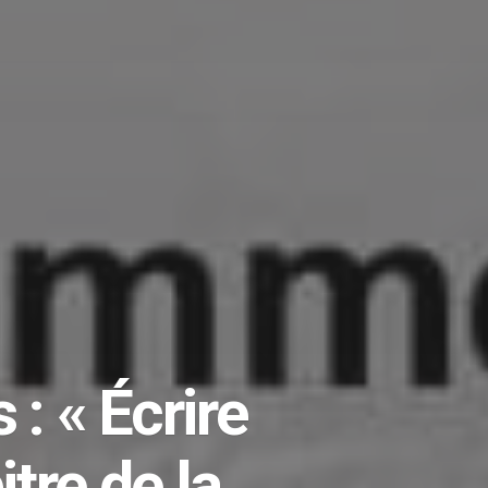
: « Écrire
tre de la