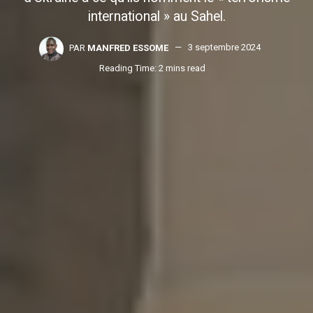
international » au Sahel.
PAR
MANFRED ESSOME
3 septembre 2024
Reading Time: 2 mins read