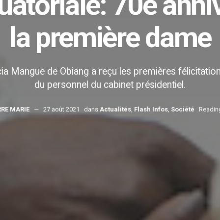
atoriale: 70e anni
la première dame
Mangue de Obiang a reçu les premières félicitations
du personnel du cabinet présidentiel.
RRE MARIE
27 août 2021
dans
Actualités
,
Flash Infos
,
Société
Reading