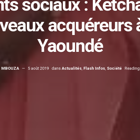
s sociaux : Ketch
uveaux acquéreurs 
Yaoundé
N MBOUZA
5 août 2019
dans
Actualités
,
Flash Infos
,
Société
Reading 