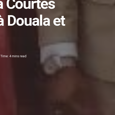
a Courtès
à Douala et
Time: 4 mins read