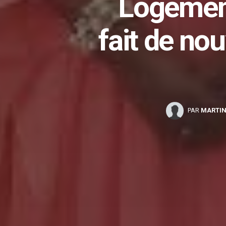
Logement
fait de no
PAR
MARTI