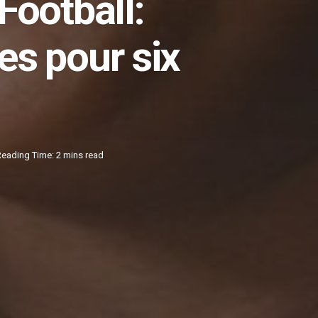
Football:
es pour six
Reading Time: 2 mins read