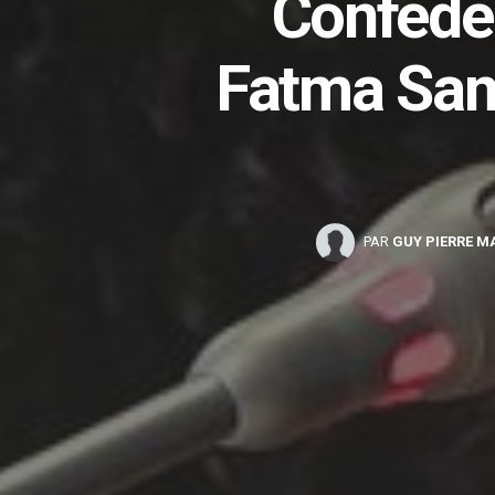
Confédér
Fatma Samo
PAR
GUY PIERRE M