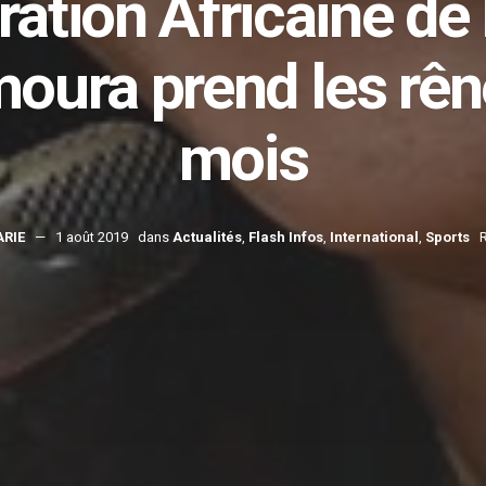
ation Africaine de 
ura prend les rên
mois
ARIE
1 août 2019
dans
Actualités
,
Flash Infos
,
International
,
Sports