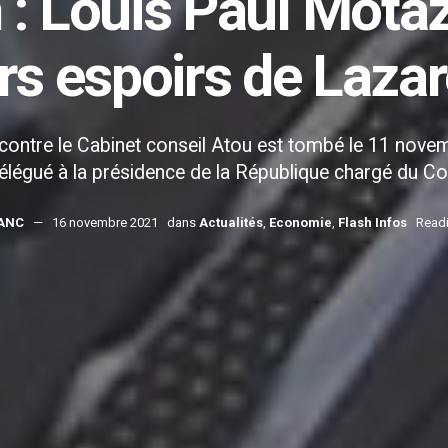
: Louis Paul Motaze
rs espoirs de Laza
contre le Cabinet conseil Atou est tombé le 11 nov
élégué à la présidence de la République chargé du Con
LANC
16 novembre 2021
dans
Actualités
,
Economie
,
Flash Infos
Readi