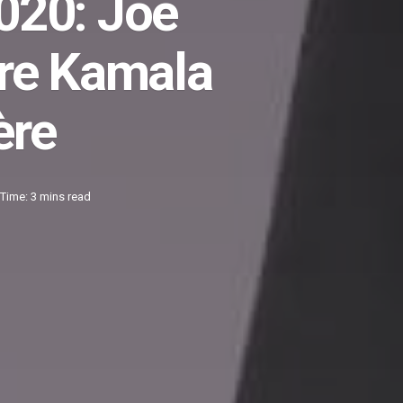
2020: Joe
ire Kamala
ère
Time: 3 mins read