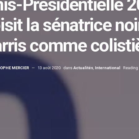
is-Présidentielle 
isit la sénatrice no
rris comme colisti
OPHE MERCIER
13 août 2020
dans
Actualités
,
International
Reading 