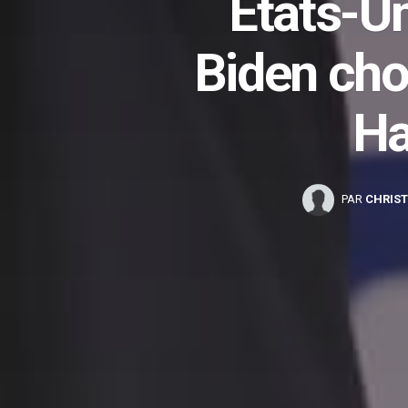
États-Un
Biden cho
Ha
PAR
CHRIST