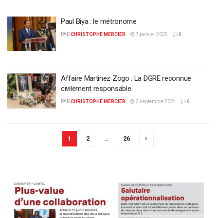
Paul Biya : le métronome
PAR
CHRISTOPHE MERCIER
7 janvier 2025
0
Affaire Martinez Zogo : La DGRE reconnue
civilement responsable
PAR
CHRISTOPHE MERCIER
3 septembre 2024
0
1
2
…
26