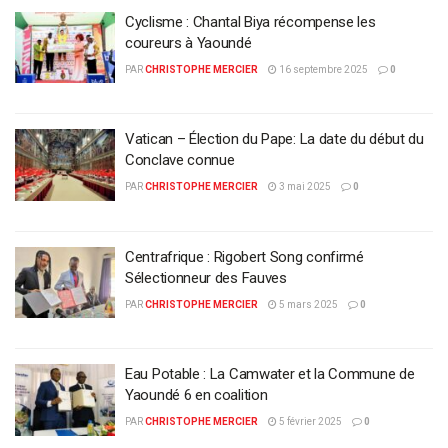
Cyclisme : Chantal Biya récompense les
coureurs à Yaoundé
PAR
CHRISTOPHE MERCIER
16 septembre 2025
0
Vatican – Élection du Pape: La date du début du
Conclave connue
PAR
CHRISTOPHE MERCIER
3 mai 2025
0
Centrafrique : Rigobert Song confirmé
Sélectionneur des Fauves
PAR
CHRISTOPHE MERCIER
5 mars 2025
0
Eau Potable : La Camwater et la Commune de
Yaoundé 6 en coalition
PAR
CHRISTOPHE MERCIER
5 février 2025
0