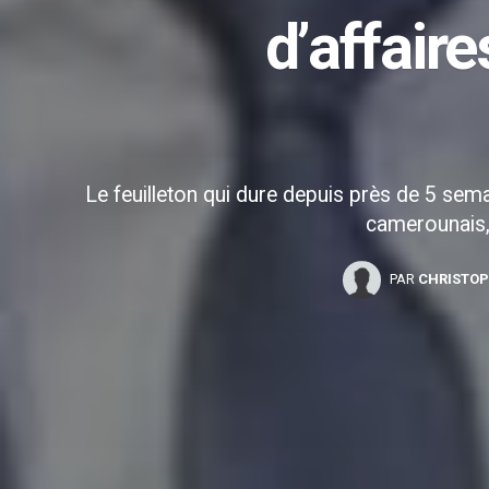
d’affair
Le feuilleton qui dure depuis près de 5 se
camerounais, 
PAR
CHRISTOP