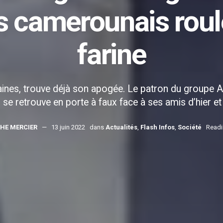
es camerounais roul
farine
maines, trouve déjà son apogée. Le patron du group
se retrouve en porte à faux face à ses amis d’hier et 
HE MERCIER
13 juin 2022
dans
Actualités
,
Flash Infos
,
Société
Readi