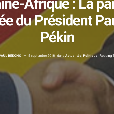
ne-Afrique : La par
ée du Président Pau
Pékin
PAUL BEKONO
5 septembre 2018
dans
Actualités
,
Politique
Reading T