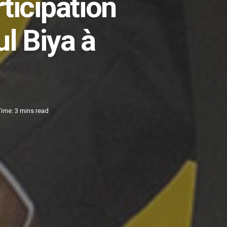
ticipation
l Biya à
ime: 3 mins read